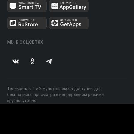
МЫ В СОЦСЕТЯХ
Телеканалы 1 и 2 мультиплексов доступны для
бесплатного просмотра в непрерывном режиме,
круглосуточно.
© 2014 — 2026, ООО «ЛайфСтрим», 109240, г. Москва,
ул. Николоямская, д. 13, стр. 2, этаж 2, ИНН 7710918800
Поддержка: help@smotreshka.tv