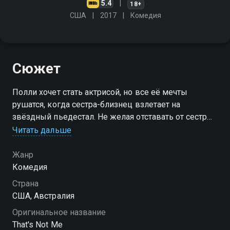
5.4
18+
США
2017
Комедия
Сюжет
Полли хочет стать актрисой, но все её мечты
рушатся, когда сестра-близнец взлетает на
звёздный пьедестал. Не желая отставать от сестры,
Полли ходит на провальные прослушивания, до
Читать дальше
боли неловкие свидания и неугодную работу в
кинотеатре
Жанр
Комедия
Страна
США, Австралия
Оригинальное название
That's Not Me