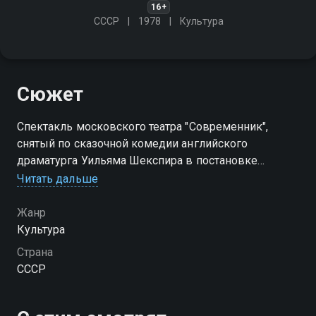
16+
СССР
1978
Культура
Сюжет
Cпектакль московского театра "Современник",
снятый по сказочной комедии английского
драматурга Уильяма Шекспира в постановке
английского режиссера Питера Джеймса
Читать дальше
Жанр
Культура
Страна
СССР