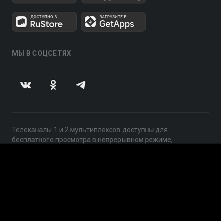
МЫ В СОЦСЕТЯХ
Телеканалы 1 и 2 мультиплексов доступны для
бесплатного просмотра в непрерывном режиме,
круглосуточно.
© 2014 — 2026, ООО «ЛайфСтрим», 109240, г. Москва,
ул. Николоямская, д. 13, стр. 2, этаж 2, ИНН 7710918800
Поддержка: help@smotreshka.tv
UUID: 72e93882-c6d3-4235-920b-d58c5b6fc97e
v3.10.4
|
SSR