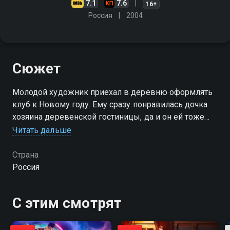
7.1
7.6
16+
Россия
2004
Сюжет
Молодой художник приехал в деревню оформлять
клуб к Новому году. Ему сразу понравилась дочка
хозяина деревенской гостиницы, да и он ей тоже
приглянулся. Но вот беда: девушке шепнули, что
Читать дальше
горожанин сбежал из психбольницы
Страна
Россия
С этим смотрят