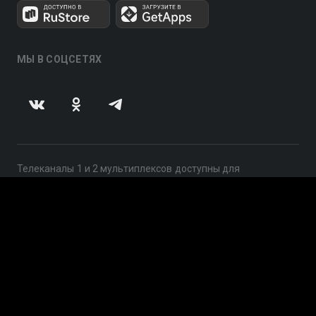
МЫ В СОЦСЕТЯХ
Телеканалы 1 и 2 мультиплексов доступны для
бесплатного просмотра в непрерывном режиме,
круглосуточно.
© 2014 — 2026, ООО «ЛайфСтрим», 109240, г. Москва,
ул. Николоямская, д. 13, стр. 2, этаж 2, ИНН 7710918800
Поддержка: help@smotreshka.tv
UUID: ed33ff52-3dc4-4cac-b451-12955b5845ce
v3.10.4
|
SSR