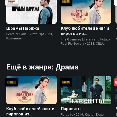
Шрамы Парижа
Клуб любителей книг и
пирогов из
Scars of Paris • 2022, Франция,
E
картофельных
Криминал
The Guernsey Literary and Potato
очистков
Peel Pie Society • 2018, США,
История
Ещё в жанре: Драма
Клуб любителей книг и
Паразиты
пирогов из
Parasite • 2019, Южная Корея,