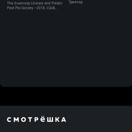
картофельных
Триллер
The Guernsey Literary and Potato
очистков
Peel Pie Society • 2018, США,
История