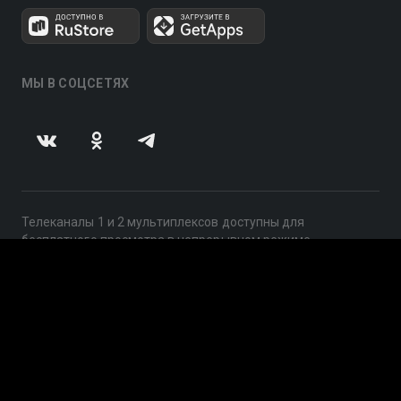
МЫ В СОЦСЕТЯХ
Телеканалы 1 и 2 мультиплексов доступны для
бесплатного просмотра в непрерывном режиме,
круглосуточно.
© 2014 — 2026, ООО «ЛайфСтрим», 109240, г. Москва,
ул. Николоямская, д. 13, стр. 2, этаж 2, ИНН 7710918800
Поддержка: help@smotreshka.tv
UUID: e9e23397-79f2-43ce-8131-720801ecff22
v3.10.4
|
SSR