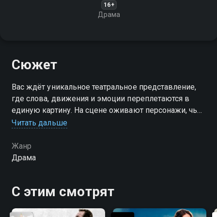
16+
Драма
Сюжет
Вас ждёт уникальное театральное представление,
где слова, движения и эмоции переплетаются в
единую картину. На сцене оживают персонажи, чьи
истории и чувства раскрывают внутренний мир,
Читать дальше
погружая зрителей в атмосферу волнений и
переживаний
Жанр
Драма
С этим смотрят