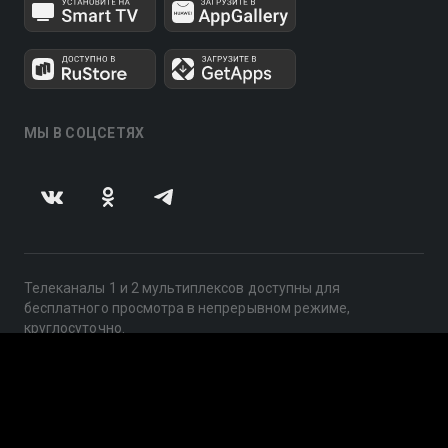
МЫ В СОЦСЕТЯХ
Телеканалы 1 и 2 мультиплексов доступны для
бесплатного просмотра в непрерывном режиме,
круглосуточно.
© 2014 — 2026, ООО «ЛайфСтрим», 109240, г. Москва,
ул. Николоямская, д. 13, стр. 2, этаж 2, ИНН 7710918800
Поддержка: help@smotreshka.tv
UUID: 8e9b5033-69e0-4827-af94-a139d6312f91