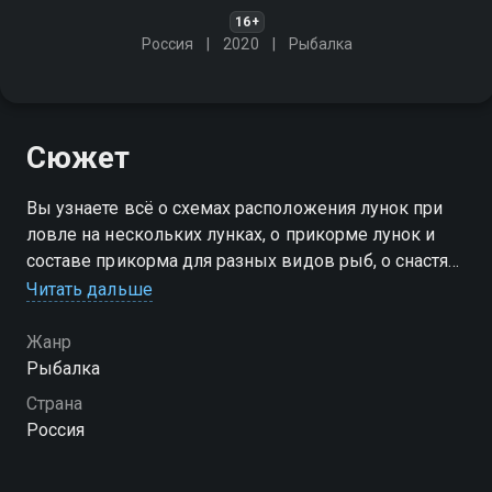
16+
Россия
2020
Рыбалка
Сюжет
Вы узнаете всё о схемах расположения лунок при
ловле на нескольких лунках, о прикорме лунок и
составе прикорма для разных видов рыб, о снастях
и наживке, о поиске и лове
Читать дальше
Посмотреть онлайн 1 сезон сериала Зима. Удочка.
Жанр
Поклёвка вы можете совершенно бесплатно в
Рыбалка
хорошем HD качестве на Смотрёшке
Страна
Россия