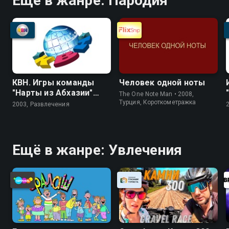
Ещё в жанре: Пародия
КВН. Игры команды
Человек одной ноты
"Нарты из Абхазии"
The One Note Man • 2008,
(Сухум)
Турция, Короткометражка
2003, Развлечения
Ещё в жанре: Увлечения