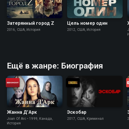
Затерянный город Z
Цель номер один
2016, США, История
2012, США, История
J
Ещё в жанре: Биография
Жанна Д'Арк
Эскобар
Joan Of Arc • 1999, Канада,
2017, США, Криминал
История