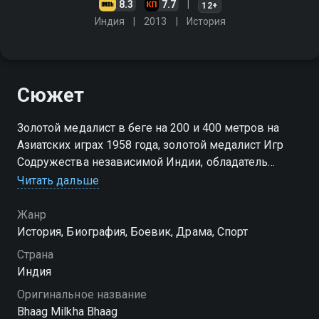
8.3
7.7
12+
Индия
2013
История
Сюжет
Золотой медалист в беге на 200 и 400 метров на
Азиатских играх 1958 года, золотой медалист Игр
Содружества независимой Индии, обладатель
бронзовой медали на Олимпиаде в Риме в 1960
Читать дальше
году - Милка Сингх продал свою биографию всего
за одну рупию
Жанр
История, Биография, Боевик, Драма, Спорт
Страна
Индия
Оригинальное название
Bhaag Milkha Bhaag