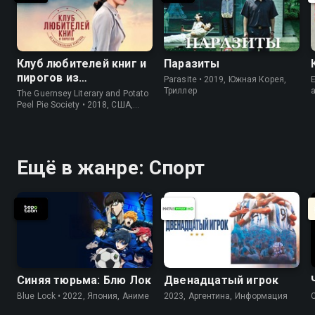
Клуб любителей книг и
Паразиты
пирогов из
Parasite • 2019, Южная Корея,
E
картофельных
Триллер
The Guernsey Literary and Potato
очистков
Peel Pie Society • 2018, США,
История
Ещё в жанре: Спорт
Синяя тюрьма: Блю Лок
Двенадцатый игрок
Blue Lock • 2022, Япония, Аниме
2023, Аргентина, Информация