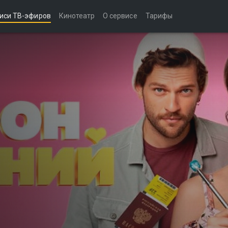
иси ТВ-эфиров
Кинотеатр
О сервисе
Тарифы