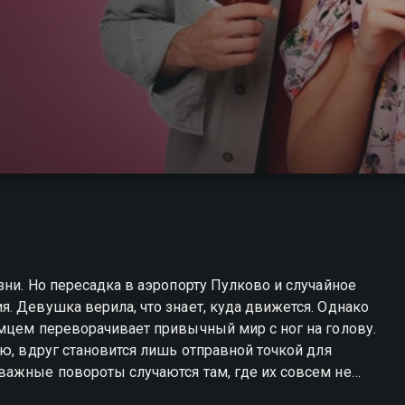
зни. Но пересадка в аэропорту Пулково и случайное
. Девушка верила, что знает, куда движется. Однако
мцем переворачивает привычный мир с ног на голову.
ю, вдруг становится лишь отправной точкой для
важные повороты случаются там, где их совсем не
ду прошлым и будущим. Марина поймёт — настоящее