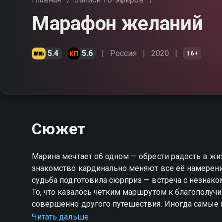
Марафон желаний
5.4
5.6
Россия
2020
16+
Сюжет
Марина мечтает об одном — обрести радость в жи
знакомство кардинально меняют все её намерения
судьба подготовила сюрприз — встреча с незнако
То, что казалось чётким маршрутом к благополучи
совершенно другого путешествия. Иногда самые 
ждёшь. В транзитной зоне, между рейсами, меж
Читать дальше