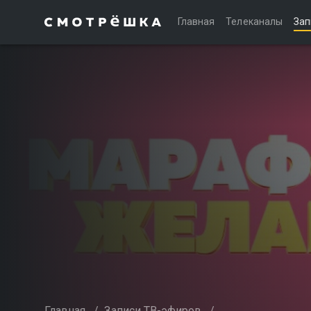
Главная
Телеканалы
Зап
Главная
/
Записи ТВ-эфиров
/