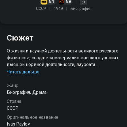
6.1
6.6
0+
СССР
1949
Биография
Сюжет
О жизни и научной деятельности великого русского
физиолога, создателя материалистического учения о
высшей нервной деятельности, лауреата
Нобелевской премии, почётного доктора
Читать дальше
Кембриджского университета - академика Ивана
Петровича Павлова
Жанр
Биография, Драма
Страна
СССР
Оригинальное название
Ivan Pavlov