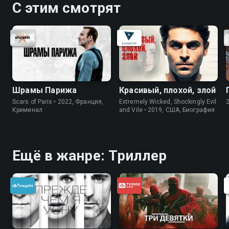
С этим смотрят
Шрамы Парижа
Красивый, плохой, злой
Scars of Paris • 2022, Франция,
Extremely Wicked, Shockingly Evil
Криминал
and Vile • 2019, США, Биография
Ещё в жанре: Триллер