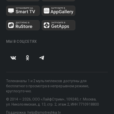
МЫ В СОЦСЕТЯХ
Телеканалы 1 и 2 мультиплексов доступны для
бесплатного просмотра в непрерывном режиме,
круглосуточно.
© 2014 — 2026, ООО «ЛайфСтрим», 109240, г. Москва,
ул. Николоямская, д. 13, стр. 2, этаж 2, ИНН 7710918800
Поддержка: help@smotreshka.tv