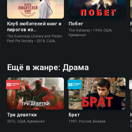
Клуб любителей книг и
Побег
пирогов из
The Getaway • 1994, США,
картофельных
Криминал
The Guernsey Literary and Potato
очистков
Peel Pie Society • 2018, США,
История
Ещё в жанре: Драма
Три девятки
Брат
2016, США, Криминал
1997, Россия, Боевик
N