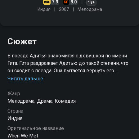
7.9
8.0
18+
Индия
2007
Мелодрама
Сюжет
В поезде Адитья знакомится с девушкой по имени
Гита. Гита раздражает Адитью до такой степени, что
он сходит с поезда. Она пытается вернуть его
обратно, но сама опаздывает на поезд. Так они оба
Читать дальше
оказываются на заброшенной станции без багажа и
денег…
Жанр
Мелодрама, Драма, Комедия
Страна
Индия
Оригинальное название
When We Met