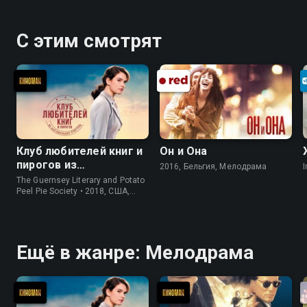
С этим смотрят
Клуб любителей книг и
Он и Она
пирогов из
2016, Бельгия, Мелодрама
I
картофельных
The Guernsey Literary and Potato
очистков
Peel Pie Society • 2018, США,
История
Ещё в жанре: Мелодрама