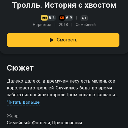
Тролль. История с хвостом
5.2
6.9
6+
Норвегия
2018
Cемейный
Смотреть
Сюжет
Далеко-далеко, в дремучем лесу есть маленькое
королевство троллей. Случилась беда, во время
забега сильнейших король Гром попал в капкан и
обратился в камень. На трон взошёл его злой брат…
Читать дальше
Жанр
Cемейный, Фэнтези, Приключения