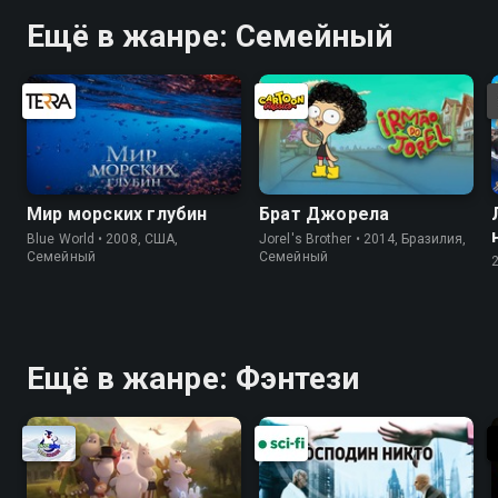
Ещё в жанре: Cемейный
Мир морских глубин
Брат Джорела
Blue World • 2008, США,
Jorel's Brother • 2014, Бразилия,
Cемейный
Cемейный
Ещё в жанре: Фэнтези