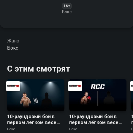
16+
Бокс
Жанр
Бокс
С этим смотрят
10-раундовый бой в
10-раундовый бой в
первом легком весе
первом лёгком весе
(до 59 кг): Евгений
(до 59 кг)
Бокс
Бокс