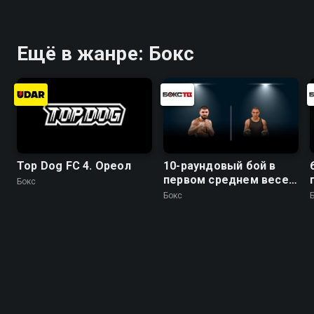
Чупраков (Россия) -
Эрни Санчез (Бразилия)
Ещё в жанре: Бокс
Top Dog FC 4. Ореол
10-раундовый бой в
первом среднем весе
Бокс
(до 69,9 кг)
Бокс