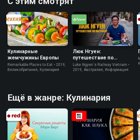
С этим смотрят
Кулинарные
Люк Нгуен:
жемчужины Европы
путешествие по
M
Вьетнаму
Remarkable Places to Eat • 2019,
Luke Ngyen`s Railway Vietnam •
Великобритания, Кулинария
2019, Австралия, Информация
Ещё в жанре: Кулинария