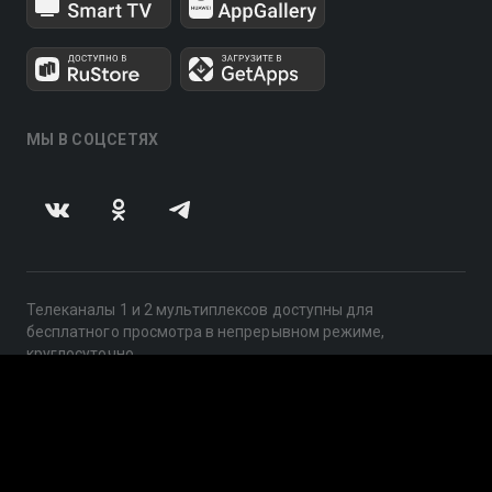
МЫ В СОЦСЕТЯХ
Телеканалы 1 и 2 мультиплексов доступны для
бесплатного просмотра в непрерывном режиме,
круглосуточно.
© 2014 — 2026, ООО «ЛайфСтрим», 109240, г. Москва,
ул. Николоямская, д. 13, стр. 2, этаж 2, ИНН 7710918800
Поддержка: help@smotreshka.tv
UUID: cc744217-1f05-40d7-bf12-cac570a506d7