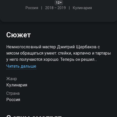
12+
Россия
2018 – 2019
Кулинария
Сюжет
Немногословный мастер Дмитрий Щербаков с
мясом обращаться умеет: стейки, карпаччо и тартары
у него получаются хорошо. Теперь он решил
поразить наше воображение бургерами. И у него
Читать дальше
получилось!
Жанр
Посмотреть онлайн 1 сезон сериала Бургер вы
Кулинария
можете совершенно бесплатно в хорошем HD
Страна
качестве на Смотрёшке
Россия