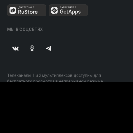
МЫ В СОЦСЕТЯХ
Телеканалы 1 и 2 мультиплексов доступны для
бесплатного просмотра в непрерывном режиме,
круглосуточно.
© 2014 — 2026, ООО «ЛайфСтрим», 109240, г. Москва,
ул. Николоямская, д. 13, стр. 2, этаж 2, ИНН 7710918800
Поддержка: help@smotreshka.tv
UUID: ec01d38e-5b48-44a0-94ec-6ff59f895b56
v3.10.4
|
SSR