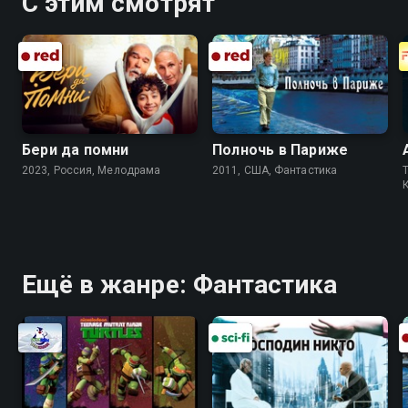
С этим смотрят
изумлением понимает — календарь опять
показывает девятое число. Временная петля
захлопнулась, и теперь ей предстоит раз за разом
переживать один и тот же день. «Зависнуть в Палм-
Спрингс» — смотрите онлайн в хорошем качестве.
Бери да помни
Полночь в Париже
2023, Россия, Мелодрама
2011, США, Фантастика
T
Ещё в жанре: Фантастика