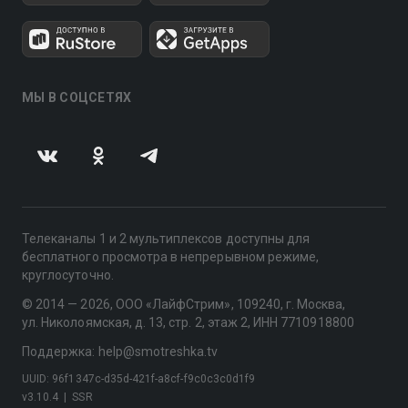
МЫ В СОЦСЕТЯХ
Телеканалы 1 и 2 мультиплексов доступны для
бесплатного просмотра в непрерывном режиме,
круглосуточно.
© 2014 — 2026, ООО «ЛайфСтрим», 109240, г. Москва,
ул. Николоямская, д. 13, стр. 2, этаж 2, ИНН 7710918800
Поддержка: help@smotreshka.tv
UUID: 96f1347c-d35d-421f-a8cf-f9c0c3c0d1f9
v3.10.4
|
SSR