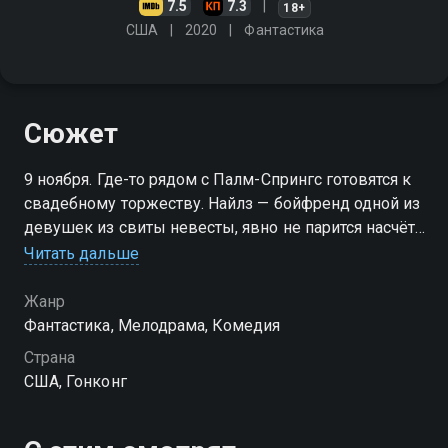
7.5
7.3
18+
США
2020
Фантастика
Сюжет
9 ноября. Где-то рядом с Палм-Спрингс готовятся к
свадебному торжеству. Найлз — бойфренд одной из
девушек из свиты невесты, явно не парится насчёт
дресс-кода: вместо костюма на нём шорты и яркая
Читать дальше
тропическая рубаха. Целый день он проводит у
бассейна с коктейлем в руке, а к вечеру выдаёт
Жанр
эмоциональный тост в честь новобрачных.
Фантастика, Мелодрама, Комедия
Особенно его слова западают в душу Саре —
Страна
старшей сестрёнке невесты. Девушка оказывается
США, Гонконг
с ним наедине под ночными звёздами. Дальше всё
становится странным: Сара следует за Найлзом
внутрь таинственного грота, а проснувшись утром, с