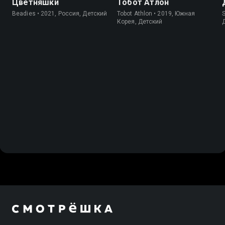
Цветняшки
Тобот Атлон
Beadies • 2021, Россия, Детский
Tobot Athlon • 2019, Южная
S
Корея, Детский