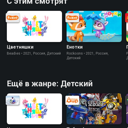
С этим смотрят
Цветняшки
Енотки
Beadies • 2021, Россия, Детский
Rockoons • 2021, Россия,
P
Детский
Ещё в жанре: Детский