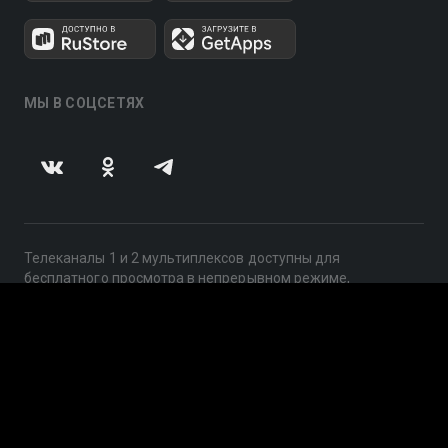
МЫ В СОЦСЕТЯХ
Телеканалы 1 и 2 мультиплексов доступны для
бесплатного просмотра в непрерывном режиме,
круглосуточно.
© 2014 — 2026, ООО «ЛайфСтрим», 109240, г. Москва,
ул. Николоямская, д. 13, стр. 2, этаж 2, ИНН 7710918800
Поддержка: help@smotreshka.tv
UUID: 7d5ecf80-83f6-4325-9f2b-730bce1778fe
v3.10.4
|
SSR