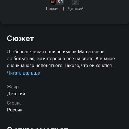
8.1
0+
Россия
Детский
Сюжет
Любознательная пони по имени Маша очень
любопытная, ей интересно всё на свете. А в мире
очень много непонятного. Такого, что ей хочется
быстрее понять. Поэтому все зовут её ПониМашка
Читать дальше
Жанр
Детский
Страна
Россия