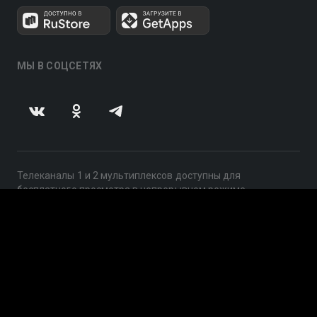
МЫ В СОЦСЕТЯХ
Телеканалы 1 и 2 мультиплексов доступны для
бесплатного просмотра в непрерывном режиме,
круглосуточно.
© 2014 — 2026, ООО «ЛайфСтрим», 109240, г. Москва,
ул. Николоямская, д. 13, стр. 2, этаж 2, ИНН 7710918800
Поддержка: help@smotreshka.tv
UUID: 2d94c387-e461-428f-9675-f5049e36f0dd
v3.10.4
|
SSR