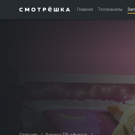
Главная
Телеканалы
Зап
Главная
/
Записи ТВ-эфиров
/