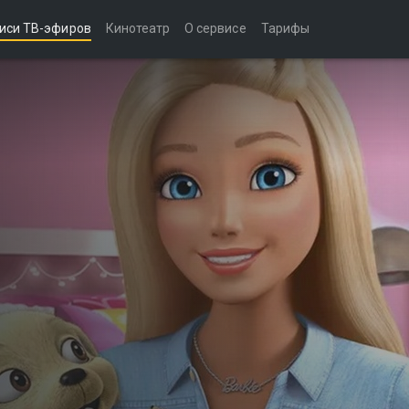
иси ТВ-эфиров
Кинотеатр
О сервисе
Тарифы