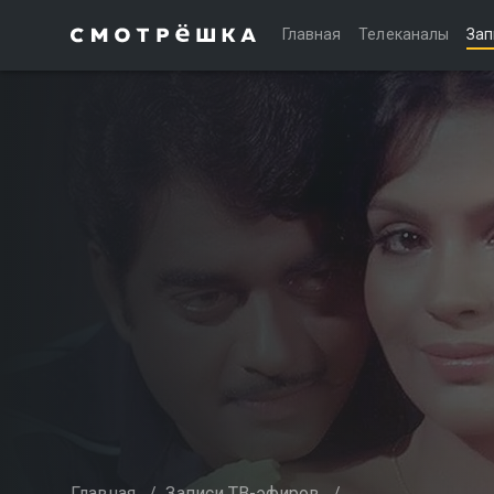
Главная
Телеканалы
Зап
Главная
/
Записи ТВ-эфиров
/