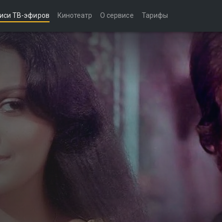
иси ТВ-эфиров
Кинотеатр
О сервисе
Тарифы