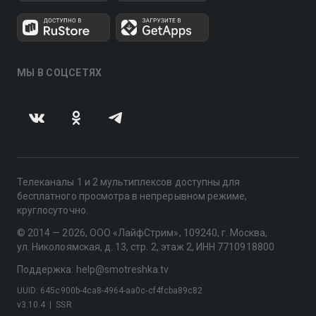
МЫ В СОЦСЕТЯХ
Телеканалы 1 и 2 мультиплексов доступны для
бесплатного просмотра в непрерывном режиме,
круглосуточно.
© 2014 — 2026, ООО «ЛайфСтрим», 109240, г. Москва,
ул. Николоямская, д. 13, стр. 2, этаж 2, ИНН 7710918800
Поддержка: help@smotreshka.tv
UUID: 645c900b-4ca8-4964-aa0c-cf4fcba89c82
v3.10.4
|
SSR