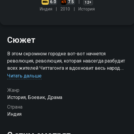
6.0
7.5
12+
Индия
2010
История
Сюжет
В этом скромном городке вот-вот начнется
революция, революция, которая навсегда разбудит
всех жителей Читтагонга и вдохновит весь народ.
18 апреля. За одну ночь пять одновременных атак.
Читать дальше
Группа из 64 человек - 56 юных и бесстрашных
парней
Жанр
История, Боевик, Драма
Страна
Индия