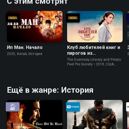
С этим смотрят
Ип Ман. Начало
Клуб любителей книг и
пирогов из
2020, Китай, История
картофельных
The Guernsey Literary and Potato
очистков
Peel Pie Society • 2018, США,
История
Ещё в жанре: История