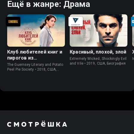
Ещё в жанре: Драма
Клуб любителей книг и
Красивый, плохой, злой
пирогов из
Extremely Wicked, Shockingly Evil
I
картофельных
and Vile • 2019, США, Биография
The Guernsey Literary and Potato
очистков
Peel Pie Society • 2018, США,
История