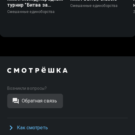
турнир "Битва за
Смешанные единоборства
Рязань – 2026"
Смешанные единоборства
Возникли вопросы?
Обратная связь
Как смотреть