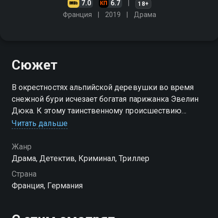
7.0
6.7
18+
Франция
2019
Драма
Сюжет
В окрестностях альпийской деревушки во время
снежной бури исчезает богатая парижанка Эвелин
Дюка. К этому таинственному происшествию
неожиданным образом оказываются причастны
Читать дальше
несколько человек
Жанр
Драма, Детектив, Криминал, Триллер
Страна
Франция, Германия