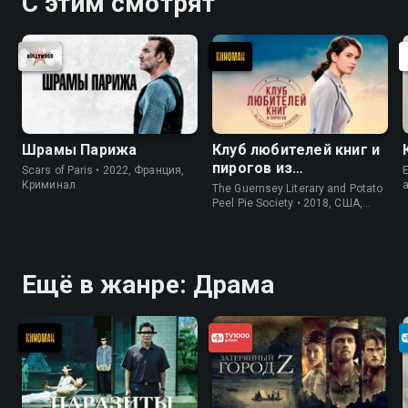
С этим смотрят
Шрамы Парижа
Клуб любителей книг и
пирогов из
Scars of Paris • 2022, Франция,
E
картофельных
Криминал
The Guernsey Literary and Potato
очистков
Peel Pie Society • 2018, США,
История
Ещё в жанре: Драма