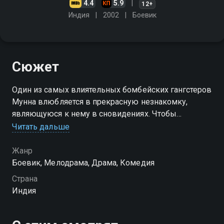
4.4
5.9
12+
Индия
2002
Боевик
Сюжет
Один из самых влиятельных бомбейских гангстеров
Мунна влюбляется в прекрасную незнакомку,
являющуюся к нему в сновидениях. Чтобы
избавиться от наваждения, Мунна обращается к
Читать дальше
врачу Растоги, который советует разыскать
девушку…
Жанр
Боевик, Мелодрама, Драма, Комедия
Страна
Индия