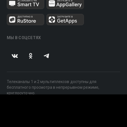
МЫ В СОЦСЕТЯХ
Телеканалы 1 и 2 мультиплексов доступны для
бесплатного просмотра в непрерывном режиме,
круглосуточно.
© 2014 — 2026, ООО «ЛайфСтрим», 109240, г. Москва,
ул. Николоямская, д. 13, стр. 2, этаж 2, ИНН 7710918800
Поддержка: help@smotreshka.tv
UUID: e05ba353-a8c8-4c54-86e7-bfb6af832edc