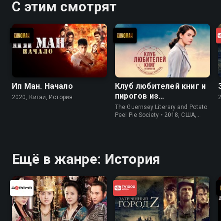
С этим смотрят
Ип Ман. Начало
Клуб любителей книг и
пирогов из
2020, Китай, История
картофельных
The Guernsey Literary and Potato
очистков
Peel Pie Society • 2018, США,
История
Ещё в жанре: История