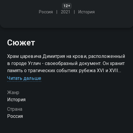
12+
Россия
2021
История
Сюжет
Храм царевича Димитрия на крови, расположенный
в городе Углич - своеобразный документ. Он хранит
память о трагических событиях рубежа XVI и XVII
веков, вошедших в историю России под названием
Читать дальше
Смутное время. Оно продолжалось 20 лет
Жанр
История
Страна
Россия