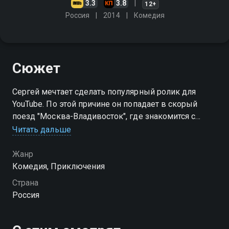
3.3
3.8
12+
Россия
2014
Комедия
Сюжет
Сергей мечтает сделать популярный ролик для
YouTube. По этой причине он попадает в скорый
поезд "Москва-Владивосток", где знакомится с
американской актрисой. Вместе они отстают от
Читать дальше
поезда, и теперь их ожидают незабываемые
приключения…
Жанр
Комедия, Приключения
Страна
Россия