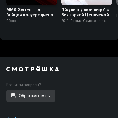
MMA Series. Топ
"Скульптурное лицо" с
бойцов полусреднего
Викторией Цепляевой
веса. С.Бобрышев,
Обзор
2019, Россия, Саморазвитие
В.Руденко, Д.Засинец
Возникли вопросы?
Обратная связь