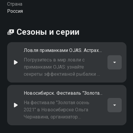
Страна
Россия
Сезоны и серии
Ловля приманками OJAS. Астрахань
Погрузитесь в мир ловли с
приманками OJAS: узнайте
секреты эффективной рыбалки от
профессионалов, технологии
использования и лучшие советы
Новосибирск. Фестиваль "Золотая осень 2021". Герой - организатор фестиваля Ольга Чернавина
для достижения впечатляющих
результатов
На фестивале "Золотая осень
2021" в Новосибирске Ольга
Чернавина, организатор
мероприятия, поделится
уникальным опытом создания