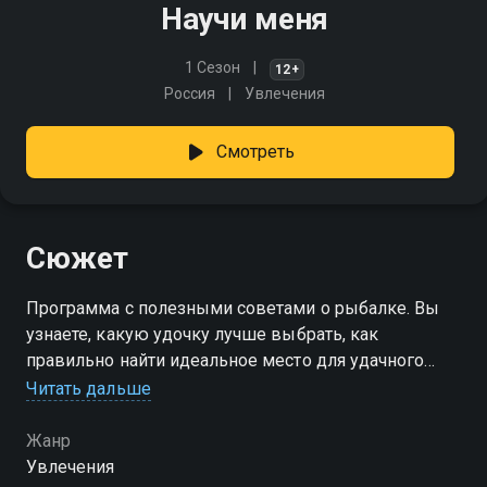
Научи меня
1 Сезон
12+
Россия
Увлечения
Смотреть
Сюжет
Программа с полезными советами о рыбалке. Вы
узнаете, какую удочку лучше выбрать, как
правильно найти идеальное место для удачного
улова, который по-настоящему порадует вас, и
Читать дальше
много другое!
Жанр
Увлечения