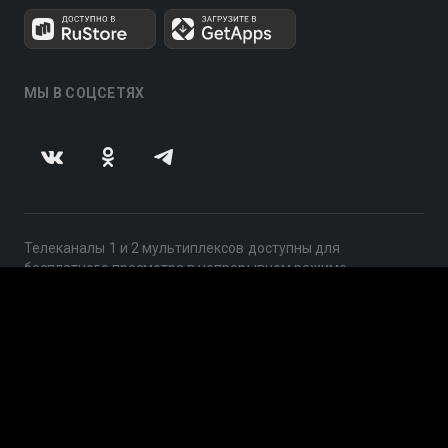
МЫ В СОЦСЕТЯХ
Телеканалы 1 и 2 мультиплексов доступны для
бесплатного просмотра в непрерывном режиме,
круглосуточно.
© 2014 — 2026, ООО «ЛайфСтрим», 109240, г. Москва,
ул. Николоямская, д. 13, стр. 2, этаж 2, ИНН 7710918800
Поддержка: help@smotreshka.tv
UUID: 676090c2-b173-43de-89e8-80ec086d1315
v3.10.4
|
SSR