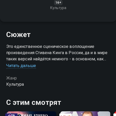
16+
Культура
Сюжет
Это единственное сценическое воплощение
произведения Стивена Кинга в России, да и в мире
таких версий найдётся немного - в основном, как
известно, по произведениям "короля ужасов"
Читать дальше
снимают кино
Жанр
Культура
С этим смотрят