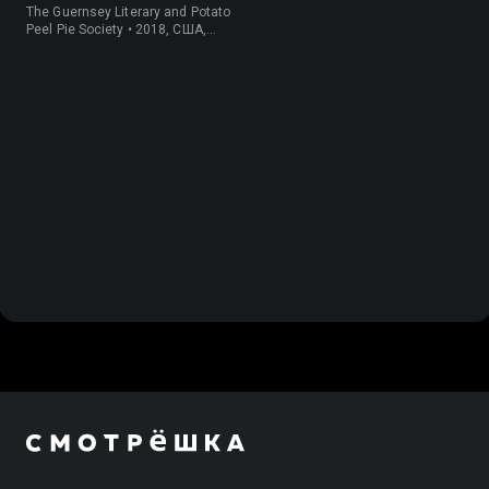
картофельных
The Guernsey Literary and Potato
очистков
Peel Pie Society • 2018, США,
История