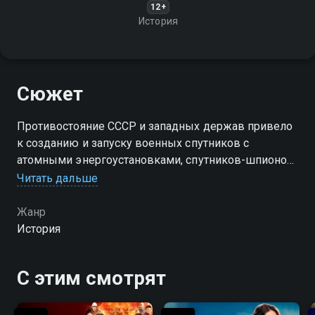
12+
История
Сюжет
Противостояние СССР и западных держав привело
к созданию и запуску военных спутников с
атомными энергоустановками, спутников-шпионов,
строительству военных пилотируемых станций на
Читать дальше
околоземной орбите.
Жанр
История
С этим смотрят