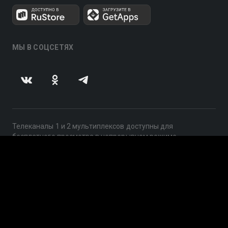
МЫ В СОЦСЕТЯХ
Телеканалы 1 и 2 мультиплексов доступны для
бесплатного просмотра в непрерывном режиме,
круглосуточно.
© 2014 — 2026, ООО «ЛайфСтрим», 109240, г. Москва,
ул. Николоямская, д. 13, стр. 2, этаж 2, ИНН 7710918800
Поддержка: help@smotreshka.tv
UUID: e69df2e3-cd52-4146-af7b-c97b568d92f5
v3.10.4
|
SSR