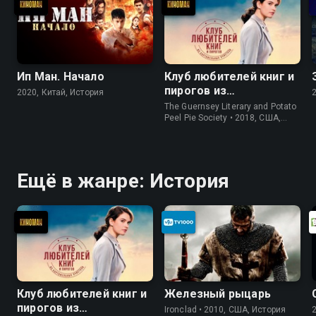
Ип Ман. Начало
Клуб любителей книг и
пирогов из
2020, Китай, История
картофельных
The Guernsey Literary and Potato
очистков
Peel Pie Society • 2018, США,
История
Ещё в жанре: История
Клуб любителей книг и
Железный рыцарь
пирогов из
Ironclad • 2010, США, История