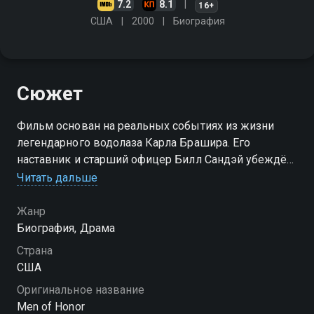
7.2
8.1
16+
США
2000
Биография
Сюжет
Фильм основан на реальных событиях из жизни
легендарного водолаза Карла Брашира. Его
наставник и старший офицер Билл Сандэй убеждён,
что неграм нечего делать во флоте, и самыми
Читать дальше
жестокими и бесчеловечными способами
издевается и "обламывает" новичка
Жанр
Биография, Драма
Страна
США
Оригинальное название
Men of Honor