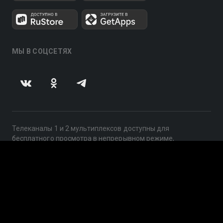
МЫ В СОЦСЕТЯХ
Телеканалы 1 и 2 мультиплексов доступны для
бесплатного просмотра в непрерывном режиме,
круглосуточно.
© 2014 — 2026, ООО «ЛайфСтрим», 109240, г. Москва,
ул. Николоямская, д. 13, стр. 2, этаж 2, ИНН 7710918800
Поддержка: help@smotreshka.tv
UUID: 9eda60f4-b2a4-4c91-92fc-9deab6a59db9
v3.10.4
|
SSR