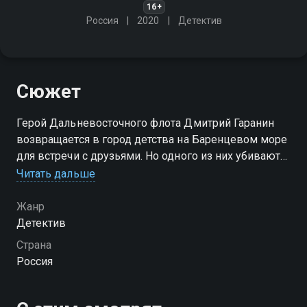
16+
Россия
2020
Детектив
Сюжет
Герой Дальневосточного флота Дмитрий Гаранин
возвращается в город детства на Баренцевом море
для встречи с друзьями. Но одного из них убивают
незадолго до встречи. Расследование приводит
Читать дальше
Гаранина к тайне подлодки, затонувшей более 20
лет назад
Жанр
Детектив
Страна
Россия