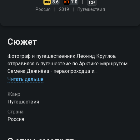
8.6
7.0
12+
Россия
2019
Путешествия
Сюжет
Фотограф и путешественник Леонид Круглов
отправился в путешествие по Арктике маршрутом
Семёна Дежнёва - первопроходца и
первооткрывателя, в 17 веке отодвинувшего
Читать дальше
границу Российской империи далеко на Восток
Жанр
Путешествия
Страна
Россия