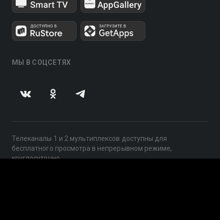
МЫ В СОЦСЕТЯХ
Телеканалы 1 и 2 мультиплексов доступны для
бесплатного просмотра в непрерывном режиме,
круглосуточно.
© 2014 — 2026, ООО «ЛайфСтрим», 109240, г. Москва,
ул. Николоямская, д. 13, стр. 2, этаж 2, ИНН 7710918800
Поддержка: help@smotreshka.tv
UUID: 5ef69a1e-b4d1-4ca7-bbe5-7fd5ec0f2df3