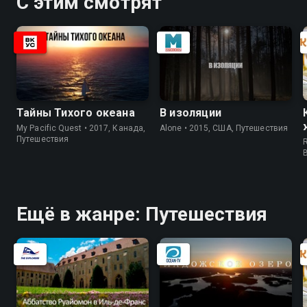
С этим смотрят
Тайны Тихого океана
В изоляции
My Pacific Quest • 2017, Канада,
Alone • 2015, США, Путешествия
Путешествия
R
Ещё в жанре: Путешествия