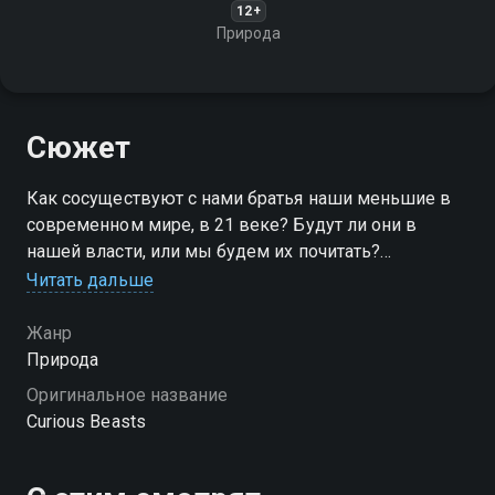
12+
Природа
Сюжет
Как сосуществуют с нами братья наши меньшие в
современном мире, в 21 веке? Будут ли они в
нашей власти, или мы будем их почитать?
Читать дальше
Посмотреть онлайн 1 сезон сериала Человек и его
звери вы можете совершенно бесплатно в
Жанр
хорошем HD качестве на Смотрёшке
Природа
Оригинальное название
Curious Beasts