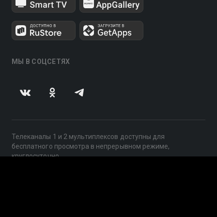
МЫ В СОЦСЕТЯХ
Телеканалы 1 и 2 мультиплексов доступны для
бесплатного просмотра в непрерывном режиме,
круглосуточно.
© 2014 — 2026, ООО «ЛайфСтрим», 109240, г. Москва,
ул. Николоямская, д. 13, стр. 2, этаж 2, ИНН 7710918800
Поддержка: help@smotreshka.tv
UUID: c50e0f0f-4064-443f-a808-d8967dd21bc5