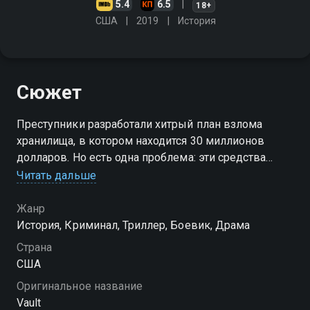
5.4
6.5
18+
США
2019
История
Сюжет
Преступники разработали хитрый план взлома
хранилища, в котором находится 30 миллионов
долларов. Но есть одна проблема: эти средства
принадлежат местной мафии в штате Род-Айленд
Читать дальше
Жанр
История, Криминал, Триллер, Боевик, Драма
Страна
США
Оригинальное название
Vault