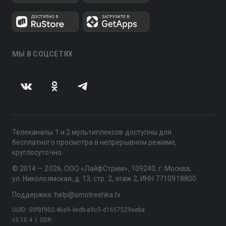
МЫ В СОЦСЕТЯХ
Телеканалы 1 и 2 мультиплексов доступны для
бесплатного просмотра в непрерывном режиме,
круглосуточно.
© 2014 — 2026, ООО «ЛайфСтрим», 109240, г. Москва,
ул. Николоямская, д. 13, стр. 2, этаж 2, ИНН 7710918800
Поддержка: help@smotreshka.tv
UUID: 50f8f902-46e9-4edb-a9c5-d1657529eeba
v3.10.4
|
SSR