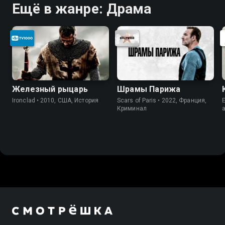
Ещё в жанре: Драма
Железный рыцарь
Шрамы Парижа
Ironclad • 2010, США, История
Scars of Paris • 2022, Франция,
E
Криминал