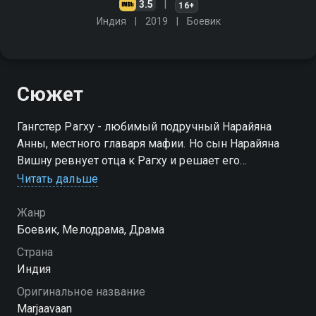
3.5
16+
Индия
2019
Боевик
Сюжет
Гангстер Рагху - любимый подручный Нарайяна
Анны, местного главаря мафии. Но сын Нарайяна
Вишну ревнует отца к Рагху и решает его
подставить. Последствия этой выходки
Читать дальше
оказываются непредсказуемыми для всех
Жанр
Боевик, Мелодрама, Драма
Страна
Индия
Оригинальное название
Marjaavaan