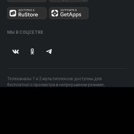
МЫ В СОЦСЕТЯХ
Телеканалы 1 и 2 мультиплексов доступны для
бесплатного просмотра в непрерывном режиме,
круглосуточно.
© 2014 — 2026, ООО «ЛайфСтрим», 109240, г. Москва,
ул. Николоямская, д. 13, стр. 2, этаж 2, ИНН 7710918800
Поддержка: help@smotreshka.tv
UUID: a15fb3c1-ede3-4103-b6a8-f7e49f5b493e
v3.10.4
|
SSR