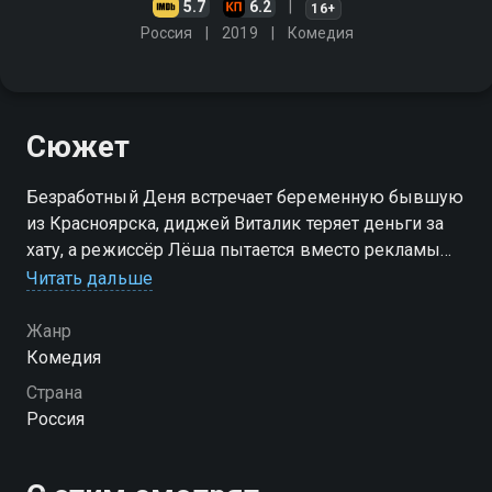
5.7
6.2
16+
Россия
2019
Комедия
Сюжет
Безработный Деня встречает беременную бывшую
из Красноярска, диджей Виталик теряет деньги за
хату, а режиссёр Лёша пытается вместо рекламы
кондиционеров снять артхаусный фильм
Читать дальше
Жанр
Комедия
Страна
Россия