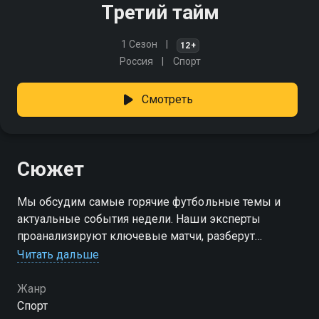
Третий тайм
1 Сезон
12+
Россия
Спорт
Смотреть
Сюжет
Мы обсудим самые горячие футбольные темы и
актуальные события недели. Наши эксперты
проанализируют ключевые матчи, разберут
тактические новинки и поделятся прогнозами на
Читать дальше
будущие игры
Жанр
Спорт