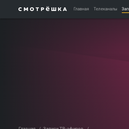
Главная
Телеканалы
Зап
Главная
/
Записи ТВ-эфиров
/