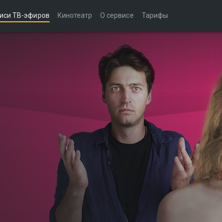
иси ТВ-эфиров
Кинотеатр
О сервисе
Тарифы