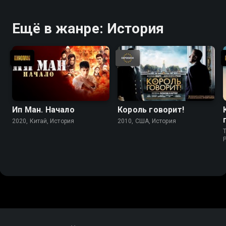
Ещё в жанре: История
Ип Ман. Начало
Король говорит!
2020, Китай, История
2010, США, История
T
P