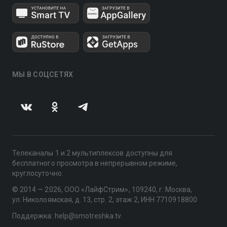
МЫ В СОЦСЕТЯХ
Телеканалы 1 и 2 мультиплексов доступны для
бесплатного просмотра в непрерывном режиме,
круглосуточно.
© 2014 — 2026, ООО «ЛайфСтрим», 109240, г. Москва,
ул. Николоямская, д. 13, стр. 2, этаж 2, ИНН 7710918800
Поддержка: help@smotreshka.tv