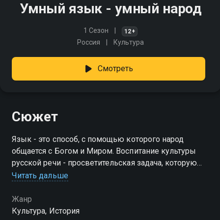
Умный язык - умный народ
1 Сезон
12+
Россия
Культура
Смотреть
Сюжет
Язык - это способ, с помощью которого народ
общается с Богом и Миром. Воспитание культуры
русской речи - просветительская задача, которую
ставит перед собой автор программы
Читать дальше
Жанр
Культура, История