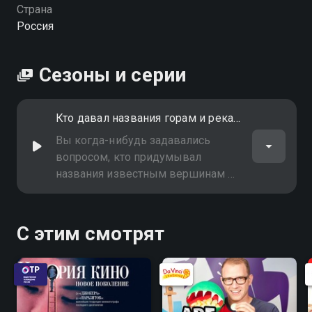
Страна
Россия
Сезоны и серии
Кто давал названия горам и рекам?
Вы когда-нибудь задавались
вопросом, кто придумывал
названия известным вершинам и
рекам? Почему некоторые горы
носят имя героев, а реки связаны
с мифическими существами?
С этим смотрят