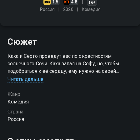
1.5
4.8
16+
Россия
2020
Комедия
Сюжет
Каха и Серго проведут вас по окрестностям
солнечного Сочи. Каха запал на Софу, но, чтобы
подобраться к её сердцу, ему нужно на своей
"копейке" обогнать новенький "бумер" Руслана и
Читать дальше
рассориться с Серго
Жанр
Комедия
Страна
Россия