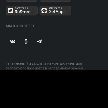
МЫ В СОЦСЕТЯХ
Телеканалы 1 и 2 мультиплексов доступны для
бесплатного просмотра в непрерывном режиме,
круглосуточно.
© 2014 — 2026, ООО «ЛайфСтрим», 109240, г. Москва,
ул. Николоямская, д. 13, стр. 2, этаж 2, ИНН 7710918800
Поддержка: help@smotreshka.tv
UUID: d767dd35-6e1d-44fe-8283-6fe01b53bee5
v3.10.4
|
SSR