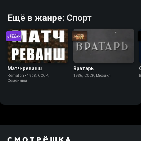
Ещё в жанре: Спорт
Матч-реванш
Вратарь
Rematch • 1968, СССР,
1936, СССР, Мюзикл
Cемейный