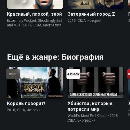
Красивый, плохой, злой
Затерянный город Z
Extremely Wicked, Shockingly Evil
2016, США, История
and Vile • 2019, США, Биография
Ещё в жанре: Биография
Король говорит!
Убийства, которые
потрясли мир
2010, США, История
J
World's Most Evil Killers • 2018,
США, Биография