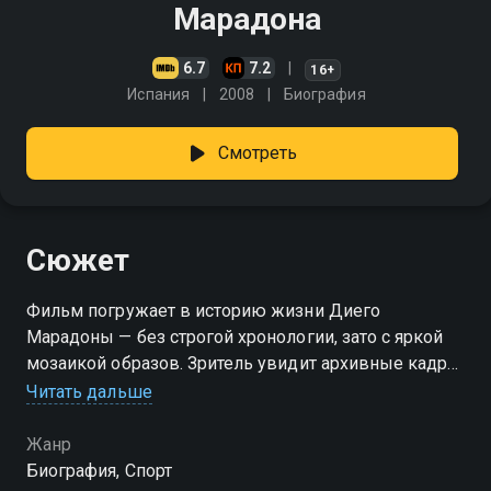
Марадона
6.7
7.2
16+
Испания
2008
Биография
Смотреть
Сюжет
Фильм погружает в историю жизни Диего
Марадоны — без строгой хронологии, зато с яркой
мозаикой образов. Зритель увидит архивные кадры,
живые диалоги и короткие сюжетные зарисовки.
Читать дальше
Авторы не обошли стороной самые драматичные
главы его биографии: отчаянную борьбу с
Жанр
наркозависимостью иф необычные дружеские
Биография, Спорт