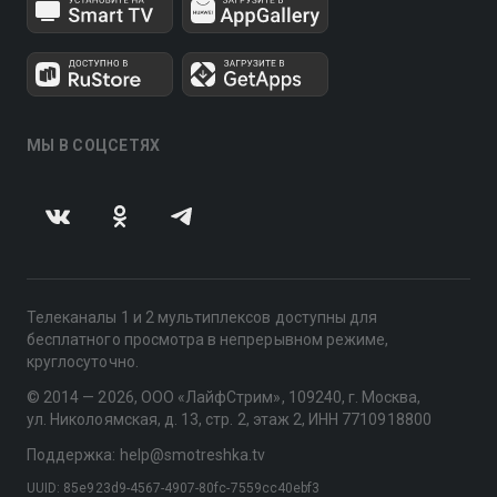
МЫ В СОЦСЕТЯХ
Телеканалы 1 и 2 мультиплексов доступны для
бесплатного просмотра в непрерывном режиме,
круглосуточно.
© 2014 — 2026, ООО «ЛайфСтрим», 109240, г. Москва,
ул. Николоямская, д. 13, стр. 2, этаж 2, ИНН 7710918800
Поддержка: help@smotreshka.tv
UUID: 85e923d9-4567-4907-80fc-7559cc40ebf3