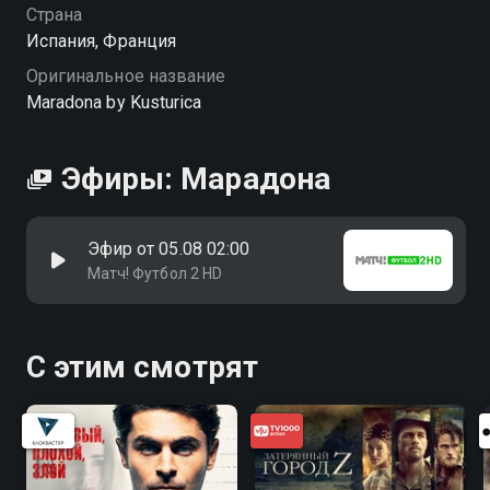
связи — например, с Уго Чавесом и Фиделем Кастро.
Страна
Кроме того, раскрываются его политические
Испания, Франция
убеждения и, конечно, звучит рассказ о знаменитом
Оригинальное название
эпизоде с «рукой Бога». Всё это складывается в
Maradona by Kusturica
многогранный портрет человека, чьё имя навсегда
вписано в историю. «Марадона» — смотрите онлайн
в хорошем качестве.
Эфиры: Марадона
Эфир от 05.08 02:00
Матч! Футбол 2 HD
С этим смотрят