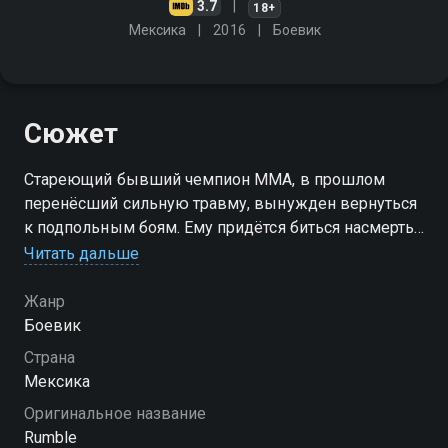
3.7
18+
Мексика
2016
Боевик
Сюжет
Стареющий бывший чемпион ММА, в прошлом
перенёсший сильную травму, вынужден вернуться
к подпольным боям. Ему придётся биться насмерть,
чтобы спасти свою подругу, похищенную
Читать дальше
таинственным лидером картеля и вдохновителем
преступного плана
Жанр
Боевик
Страна
Мексика
Оригинальное название
Rumble