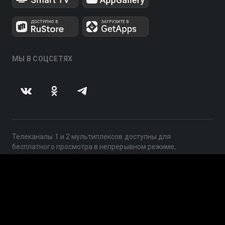
МЫ В СОЦСЕТЯХ
Телеканалы 1 и 2 мультиплексов доступны для
бесплатного просмотра в непрерывном режиме,
круглосуточно.
© 2014 — 2026, ООО «ЛайфСтрим», 109240, г. Москва,
ул. Николоямская, д. 13, стр. 2, этаж 2, ИНН 7710918800
Поддержка: help@smotreshka.tv
UUID: 2d52b14a-8690-4365-8976-fae171a21d2f
v3.10.4
|
SSR