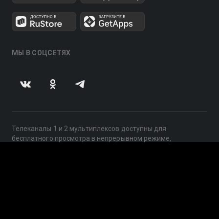
МЫ В СОЦСЕТЯХ
Телеканалы 1 и 2 мультиплексов доступны для
бесплатного просмотра в непрерывном режиме,
круглосуточно.
© 2014 — 2026, ООО «ЛайфСтрим», 109240, г. Москва,
ул. Николоямская, д. 13, стр. 2, этаж 2, ИНН 7710918800
Поддержка: help@smotreshka.tv
UUID: 98371593-b602-499d-a3d6-04f4d2c019a9
v3.10.4
|
SSR