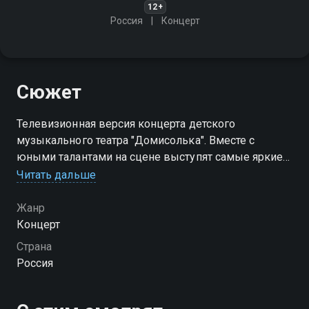
12+
Россия
Концерт
Сюжет
Телевизионная версия концерта детского
музыкального театра "Домисолька". Вместе с
юными талантами на сцене выступят самые яркие
звёзды отечественной эстрады, а также звёзды
Читать дальше
ТикТока и финалист суперсезона "Ты супер!" Даниил
Хачатуров
Жанр
Концерт
Страна
Россия