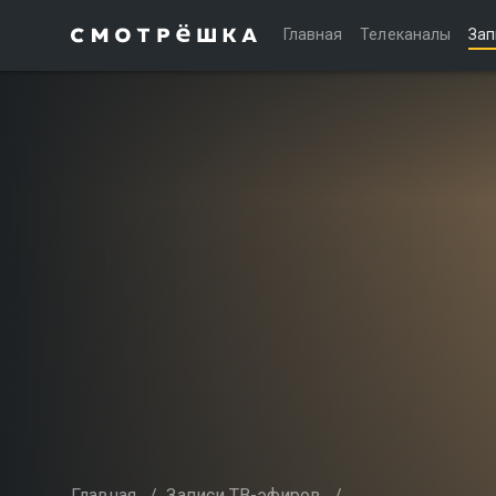
Главная
Телеканалы
Зап
Главная
/
Записи ТВ-эфиров
/