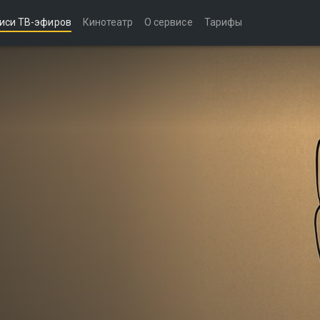
иси ТВ-эфиров
Кинотеатр
О сервисе
Тарифы