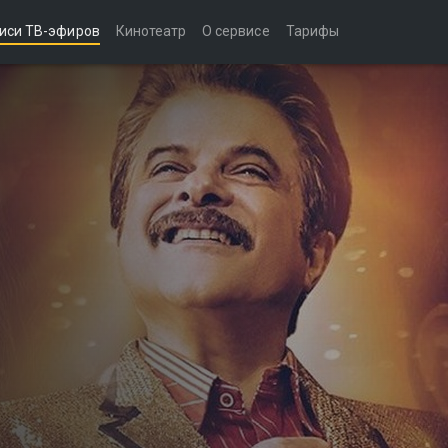
иси ТВ-эфиров
Кинотеатр
О сервисе
Тарифы