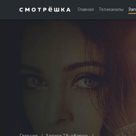
Главная
Телеканалы
Зап
Главная
/
Записи ТВ-эфиров
/