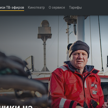
иси ТВ-эфиров
Кинотеатр
О сервисе
Тарифы
ники на