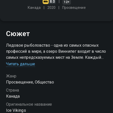
8.0
12+
Канада
2020
Просвещение
Сюжет
Ледовое рыболовство - одна из самых опасных
профессий в мире, а озеро Виннипег входит в число
самых непредсказуемых мест на Земле. Каждый
год более 700 ледовых викингов выходят на лёд,
Читать дальше
рискуя жизнью ради улова и заработка
Жанр
Просвещение, Общество
Страна
Канада
Оригинальное название
Ice Vikings