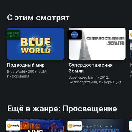
С этим смотрят
Подводный мир
Супердостижения
Земли
Blue World • 2008, США,
S
Информация
Supersized Earth • 2012,
Великобритания, Информация
Ещё в жанре: Просвещение