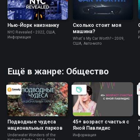
Нью-Йорк наизнанку
Сколько стоит моя
машина?
NYC Revealed • 2022, США,
P
Информация
What's My Car Worth? • 2009,
США, Авто-мото
Ещё в жанре: Общество
Подводные чудеса
45+ возраст счастья с
национальных парков
Яной Павлидис
Underwater Wonders of the
Информация
National Parks • 2016, США,