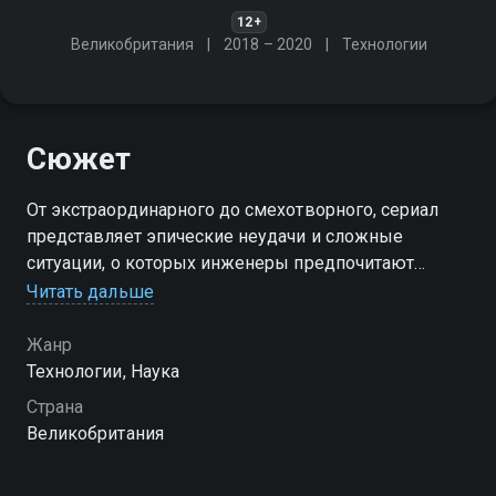
12+
Великобритания
2018 – 2020
Технологии
Сюжет
От экстраординарного до смехотворного, сериал
представляет эпические неудачи и сложные
ситуации, о которых инженеры предпочитают
умолчать. Мы анализируем проблему и
Читать дальше
рассказываем, как ее исправляют
Жанр
Посмотреть онлайн 2 сезон сериала Масштабные
Технологии, Наука
инженерные ошибки вы можете совершенно
Страна
бесплатно в хорошем HD качестве на Смотрёшке
Великобритания