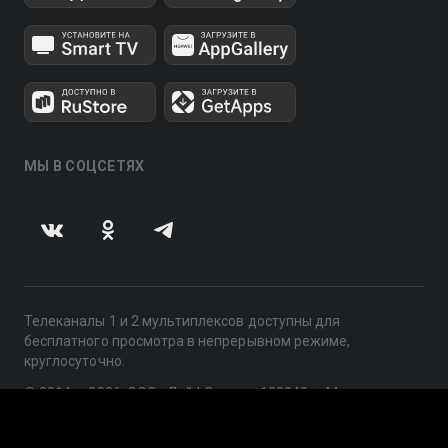
МЫ В СОЦСЕТЯХ
Телеканалы 1 и 2 мультиплексов доступны для
бесплатного просмотра в непрерывном режиме,
круглосуточно.
© 2014 — 2026, ООО «ЛайфСтрим», 109240, г. Москва,
ул. Николоямская, д. 13, стр. 2, этаж 2, ИНН 7710918800
Поддержка: help@smotreshka.tv