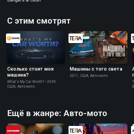
С этим смотрят
Сколько стоит моя
Машины с того света
машина?
2011, США, Авто-мото
What's My Car Worth? • 2009,
T
США, Авто-мото
Ещё в жанре: Авто-мото