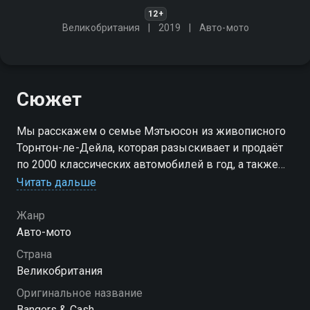
12+
Великобритания
2019
Авто-мото
Сюжет
Мы расскажем о семье Мэтьюсон из живописного
Торнтон-ле-Дейла, которая разыскивает и продаёт
по 2000 классических автомобилей в год, а также
разного рода редкие мотоциклы и памятные вещи
Читать дальше
Посмотреть онлайн 4 сезон сериала Драндулеты на
Жанр
продажу вы можете совершенно бесплатно в
Авто-мото
хорошем HD качестве на Смотрёшке
Страна
Великобритания
Оригинальное название
Bangers & Cash