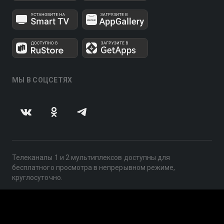
МЫ В СОЦСЕТЯХ
Телеканалы 1 и 2 мультиплексов доступны для
бесплатного просмотра в непрерывном режиме,
круглосуточно.
© 2014 — 2026, ООО «ЛайфСтрим», 109240, г. Москва,
ул. Николоямская, д. 13, стр. 2, этаж 2, ИНН 7710918800
Поддержка: help@smotreshka.tv