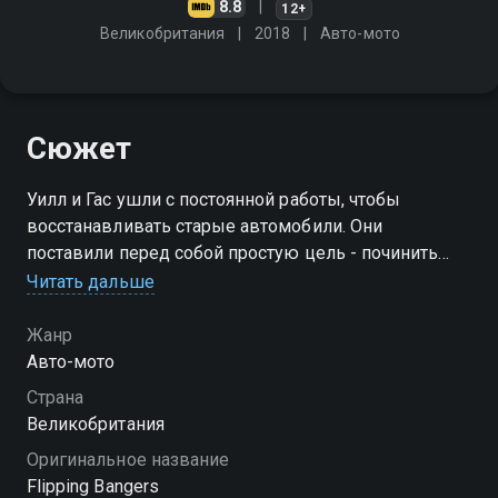
8.8
12+
Великобритания
2018
Авто-мото
Сюжет
Уилл и Гас ушли с постоянной работы, чтобы
восстанавливать старые автомобили. Они
поставили перед собой простую цель - починить
машину и удвоить вложения всего за неделю!
Читать дальше
Посмотреть онлайн 3 сезон сериала Переделка
Жанр
старья вы можете совершенно бесплатно в
Авто-мото
хорошем HD качестве на Смотрёшке
Страна
Великобритания
Оригинальное название
Flipping Bangers